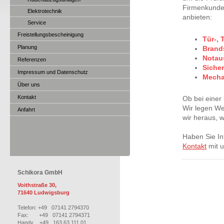
Firmenkunden
Elektrotechnik
anbieten:
Service
Freistellungsbescheinigung
Tür-, 
Planung
Brand
Notau
Referenzen
Sicher
Impressum und Datenschutz
Mechan
Über uns
Kontakt
Ob bei einer
Wir legen We
Anfahrt
wir heraus, w
Haben Sie In
Kontakt
mit u
Schikora GmbH
Voithstraße 30,
71640 Ludwigsburg
Telefon: +49 07141 2794370
Fax: +49 07141 2794371
Handy +49 163 63 111 01